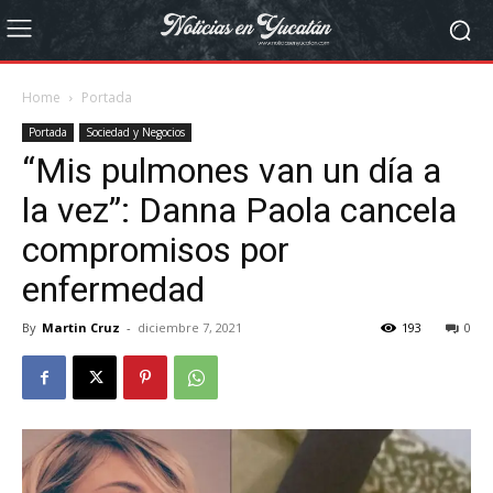
Home
Portada
Portada
Sociedad y Negocios
“Mis pulmones van un día a
la vez”: Danna Paola cancela
compromisos por
enfermedad
By
Martin Cruz
-
diciembre 7, 2021
193
0