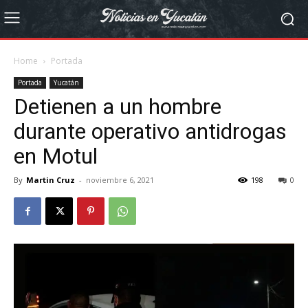
Home
Portada
Portada
Yucatán
Detienen a un hombre
durante operativo antidrogas
en Motul
By
Martin Cruz
-
noviembre 6, 2021
198
0