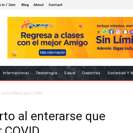
 in / Join
Blog
About
Contact
Internacional
Tecnología
Salud
Deportes
Sociedad Y 
 su tía falleció por COVID
rto al enterarse que
or COVID