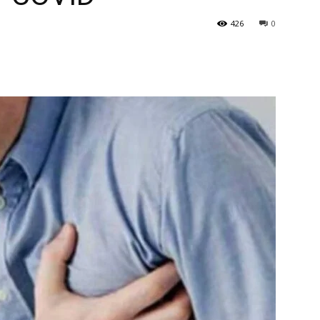
426
0