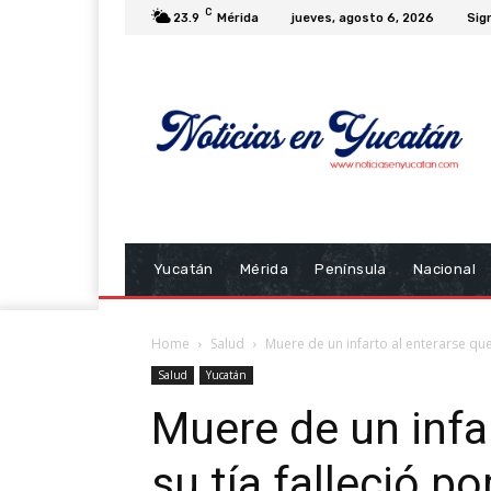
C
23.9
Mérida
jueves, agosto 6, 2026
Sign
Yucatán
Mérida
Península
Nacional
Home
Salud
Muere de un infarto al enterarse que
Salud
Yucatán
Muere de un infa
su tía falleció p