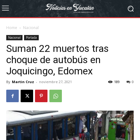
Home
Nacional
Nacional
Portada
Suman 22 muertos tras
choque de autobús en
Joquicingo, Edomex
By
Martin Cruz
-
noviembre 27, 2021
189
0