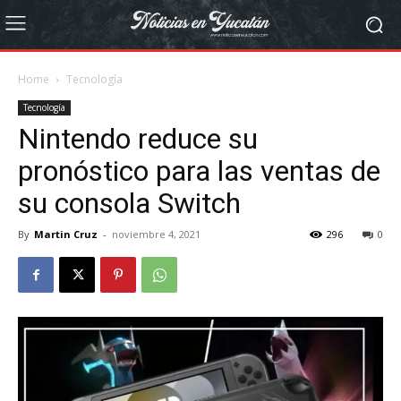
Home
Tecnología
Tecnología
Nintendo reduce su
pronóstico para las ventas de
su consola Switch
By
Martin Cruz
-
noviembre 4, 2021
296
0