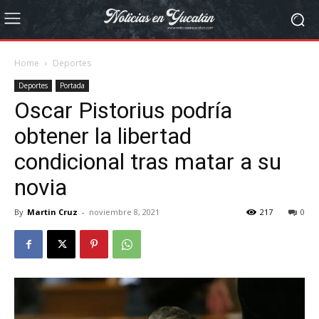
Home
Deportes
Deportes
Portada
Oscar Pistorius podría
obtener la libertad
condicional tras matar a su
novia
By
Martin Cruz
-
noviembre 8, 2021
217
0