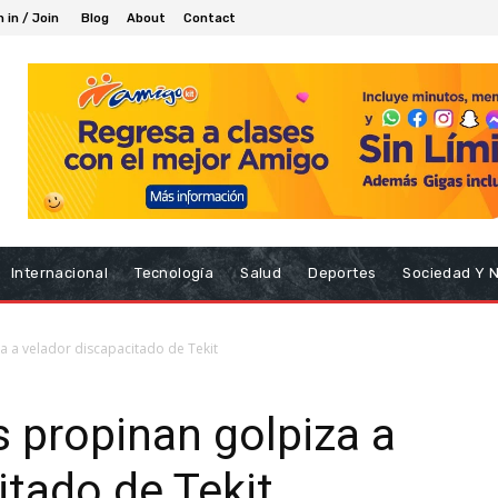
n in / Join
Blog
About
Contact
Internacional
Tecnología
Salud
Deportes
Sociedad Y 
a a velador discapacitado de Tekit
s propinan golpiza a
itado de Tekit