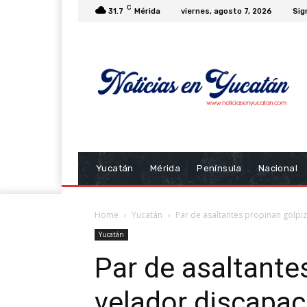
C
31.7
Mérida
viernes, agosto 7, 2026
Sig
Yucatán
Mérida
Península
Nacional
Home
Yucatán
Par de asaltantes propinan golpiz
Yucatán
Par de asaltante
velador discapac