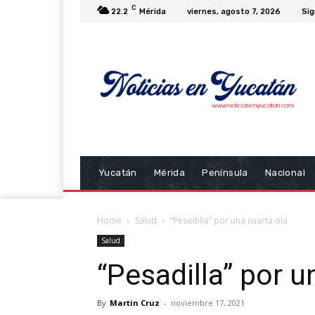
C
22.2
Mérida
viernes, agosto 7, 2026
Sig
Yucatán
Mérida
Península
Nacional
Home
Salud
“Pesadilla” por una cuarta ola
Salud
“Pesadilla” por u
By
Martin Cruz
-
noviembre 17, 2021