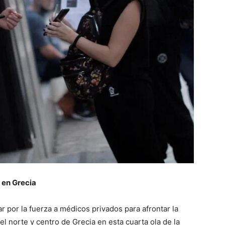
 en Grecia
r por la fuerza a médicos privados para afrontar la
el norte y centro de Grecia en esta cuarta ola de la