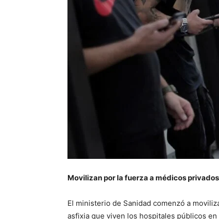
Movilizan por la fuerza a médicos privados
El ministerio de Sanidad comenzó a moviliza
asfixia que viven los hospitales públicos en 