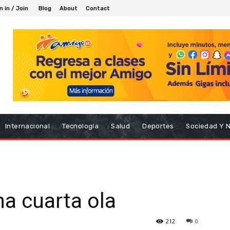
n in / Join
Blog
About
Contact
Internacional
Tecnología
Salud
Deportes
Sociedad Y 
na cuarta ola
212
0