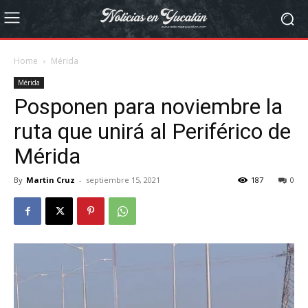
Home
Mérida
Mérida
Posponen para noviembre la
ruta que unirá al Periférico de
Mérida
By
Martin Cruz
-
septiembre 15, 2021
187
0