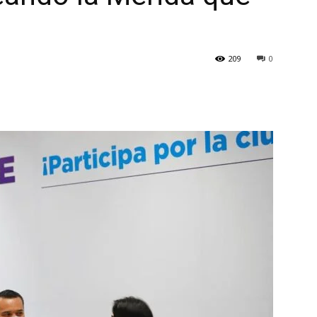
209
0