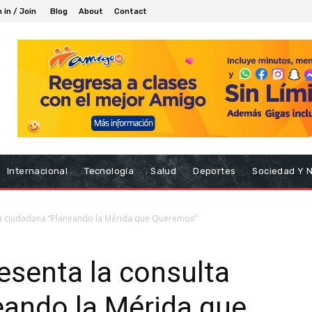
 in / Join
Blog
About
Contact
Internacional
Tecnología
Salud
Deportes
Sociedad Y 
ta ciudadana “Planeando la Mérida que Queremos”
esenta la consulta
eando la Mérida que