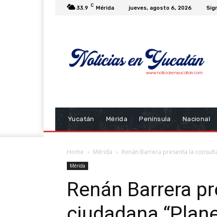
C
33.9
Mérida
jueves, agosto 6, 2026
Sign
Yucatán
Mérida
Península
Nacional
Home
Mérida
Renán Barrera presenta la consul
Mérida
Renán Barrera pr
ciudadana “Plan