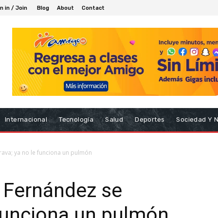
n in / Join
Blog
About
Contact
Internacional
Tecnología
Salud
Deportes
Sociedad Y 
rava; ya no le funciona un pulmón
 Fernández se
 funciona un pulmón