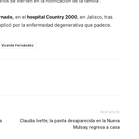
ios se vierten en la notificación de la familia”.
ernado,
en el
hospital Country 2000
, en Jalisco, tras
omplicó por la enfermedad degenerativa que padece.
Vicente Fernández
Next article
a
Claudia Ivette, la pavita desaparecida en la Nueva
Mulsay, regresa a casa