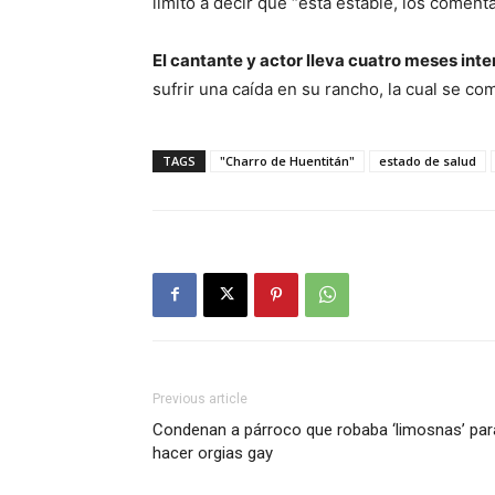
limitó a decir que “está estable, los comentar
El cantante y actor lleva cuatro meses int
sufrir una caída en su rancho, la cual se c
TAGS
"Charro de Huentitán"
estado de salud
Previous article
Condenan a párroco que robaba ‘limosnas’ par
hacer orgias gay