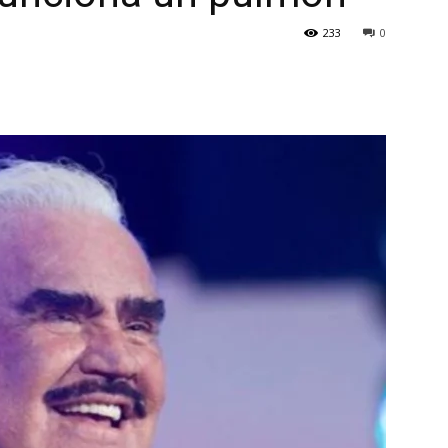
233
0