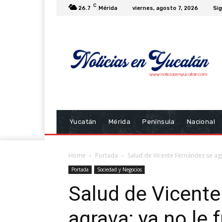
C
26.7
Mérida
viernes, agosto 7, 2026
Sig
Yucatán
Mérida
Península
Nacional
Home
Portada
Salud de Vicente Fernández se ag
Portada
Sociedad y Negocios
Salud de Vicente
agrava; ya no le