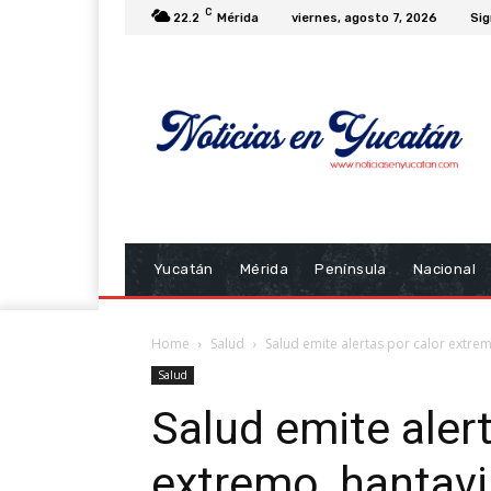
C
22.2
Mérida
viernes, agosto 7, 2026
Sig
Yucatán
Mérida
Península
Nacional
Home
Salud
Salud emite alertas por calor extre
Salud
Salud emite alert
extremo, hantavi