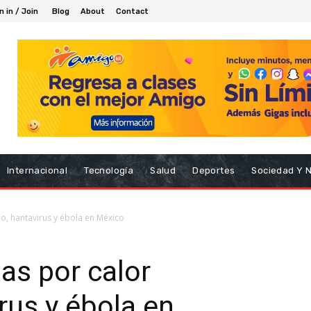
n in / Join
Blog
About
Contact
Internacional
Tecnología
Salud
Deportes
Sociedad Y 
mo, hantavirus y ébola en México
as por calor
rus y ébola en