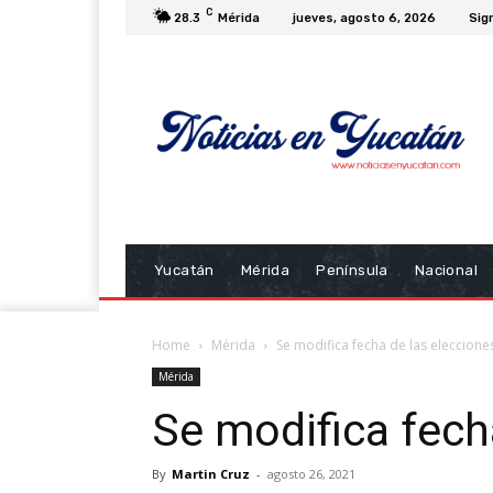
C
28.3
Mérida
jueves, agosto 6, 2026
Sign
Yucatán
Mérida
Península
Nacional
Home
Mérida
Se modifica fecha de las eleccione
Mérida
Se modifica fech
By
Martin Cruz
-
agosto 26, 2021