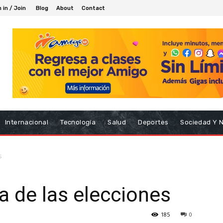
 in / Join
Blog
About
Contact
Internacional
Tecnología
Salud
Deportes
Sociedad Y 
s
a de las elecciones
185
0