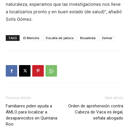
naturaleza, esperamos que las investigaciones nos lleve
a localizarlos pronto y en buen estado (de salud)”, añadió
Solís Gómez.
TAGS
El Mencho
Fiscalía de Jalisco
Rosalinda
Semar
Previous article
Next article
Familiares piden ayuda a
Orden de aprehensión contra
AMLO para localizar a
Cabeza de Vaca es ilegal,
desaparecidos en Quintana
señala abogado
Roo