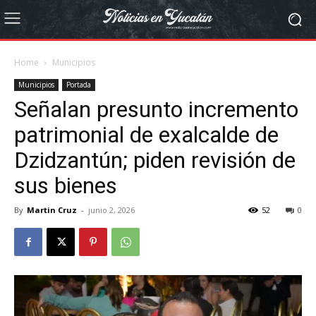
Home
Municipios
Municipios
Portada
Señalan presunto incremento
patrimonial de exalcalde de
Dzidzantún; piden revisión de
sus bienes
By
Martin Cruz
-
junio 2, 2026
52
0