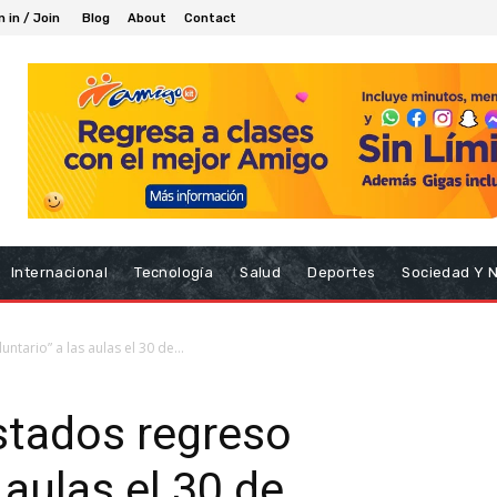
n in / Join
Blog
About
Contact
Internacional
Tecnología
Salud
Deportes
Sociedad Y 
ntario” a las aulas el 30 de...
stados regreso
 aulas el 30 de