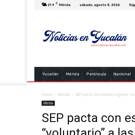
C
21.9
Mérida
sábado, agosto 8, 2026
Sig
Yucatán
Mérida
Península
Nacional
Home
Mérida
SEP pacta con estados regreso “volu
Mérida
SEP pacta con e
“voluntario” a las