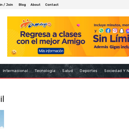
in / Join
Blog
About
Contact
Internacional
Tecnología
Salud
Deportes
Sociedad Y 
il