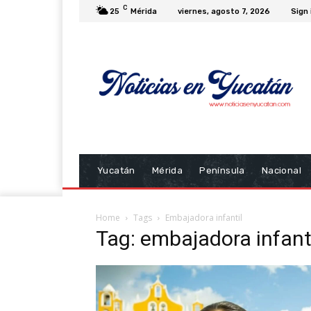
C
25
Mérida
viernes, agosto 7, 2026
Sign 
Yucatán
Mérida
Península
Nacional
Home
Tags
Embajadora infantil
Tag: embajadora infant