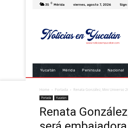
C
35
Mérida
viernes, agosto 7, 2026
Sign 
Yucatán
Mérida
Península
Nacional
Home
Portada
Renata González, Mini Universo 20
Portada
Yucatán
Renata González,
será embajadora i