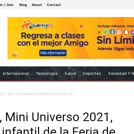
in / Join
Blog
About
Contact
Internacional
Tecnología
Salud
Deportes
Sociedad Y 
21, será embajadora infantil de la Feria de...
 Mini Universo 2021,
nfantil de la Feria de