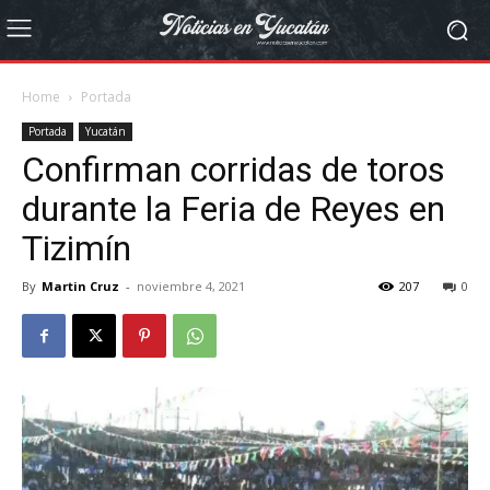
Home
Portada
Portada
Yucatán
Confirman corridas de toros
durante la Feria de Reyes en
Tizimín
By
Martin Cruz
-
noviembre 4, 2021
207
0