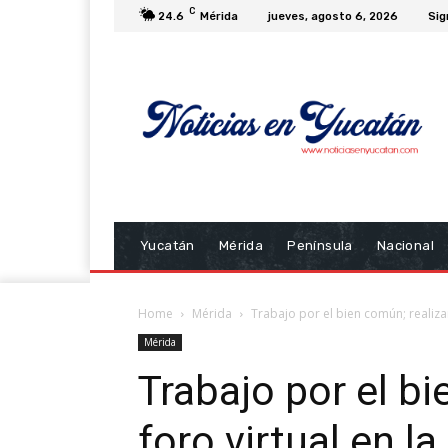
C
24.6
Mérida
jueves, agosto 6, 2026
Sig
Yucatán
Mérida
Península
Nacional
Home
Mérida
Trabajo por el bien común; realiza
Mérida
Trabajo por el bi
foro virtual en l