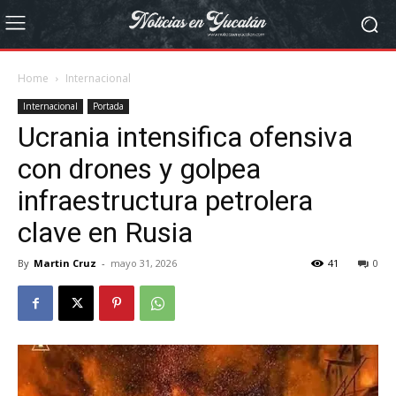
Home
Internacional
Internacional
Portada
Ucrania intensifica ofensiva
con drones y golpea
infraestructura petrolera
clave en Rusia
By
Martin Cruz
-
mayo 31, 2026
41
0