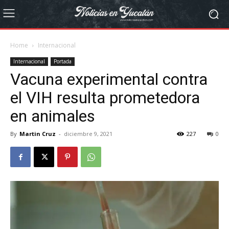
Home
Internacional
Internacional
Portada
Vacuna experimental contra
el VIH resulta prometedora
en animales
By
Martin Cruz
-
diciembre 9, 2021
227
0