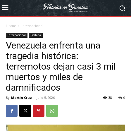
Home
Internacional
Internacional
Portada
Venezuela enfrenta una
tragedia histórica:
terremotos dejan casi 3 mil
muertos y miles de
damnificados
By
Martin Cruz
-
julio 5, 2026
38
0