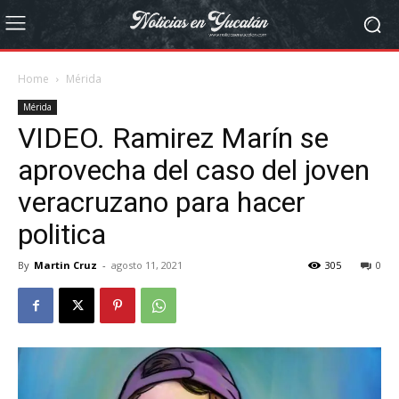
Home
Mérida
Mérida
VIDEO. Ramirez Marín se
aprovecha del caso del joven
veracruzano para hacer
politica
By
Martin Cruz
-
agosto 11, 2021
305
0