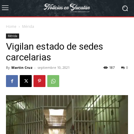
Home
Mérida
Mérida
Vigilan estado de sedes
carcelarias
By
Martin Cruz
-
septiembre 10, 2021
187
0