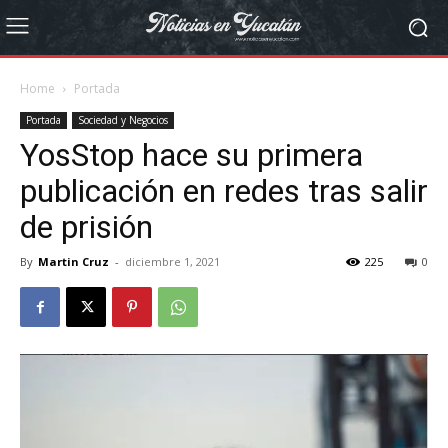
Home
Portada
Portada
Sociedad y Negocios
YosStop hace su primera
publicación en redes tras salir
de prisión
By
Martin Cruz
-
diciembre 1, 2021
225
0