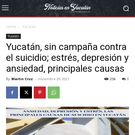
Home
Yucatán
Yucatán
Yucatán, sin campaña contra
el suicidio; estrés, depresión y
ansiedad, principales causas
By
Martin Cruz
-
noviembre 29, 2021
256
0