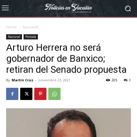
Home
Nacional
Nacional
Portada
Arturo Herrera no será
gobernador de Banxico;
retiran del Senado propuesta
By
Martin Cruz
-
noviembre 23, 2021
205
0