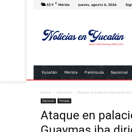
C
33.9
Mérida
jueves, agosto 6, 2026
Sign
Yucatán
Mérida
Península
Nacional
Home
Nacional
Ataque en palacio municipal de Gu
Nacional
Portada
Ataque en palaci
Guaymas iba dirig