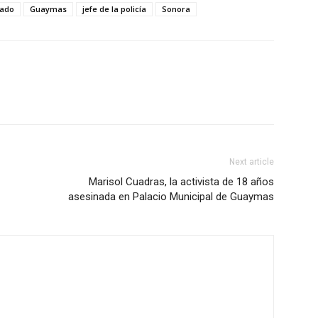
mado
Guaymas
jefe de la policía
Sonora
Next article
Marisol Cuadras, la activista de 18 años
asesinada en Palacio Municipal de Guaymas