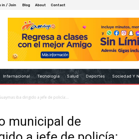
 in / Join
Blog
About
Contact
Internacional
Tecnología
Salud
Deportes
Sociedad Y 
aymas iba dirigido a jefe de policía:...
o municipal de
ido a jefe de policía: