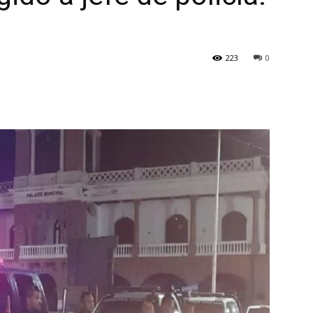
223
0