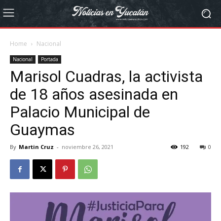
Home
Nacional
Nacional
Portada
Marisol Cuadras, la activista
de 18 años asesinada en
Palacio Municipal de
Guaymas
By
Martin Cruz
-
noviembre 26, 2021
192
0