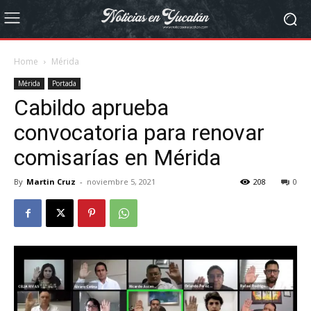
Home
Mérida
Mérida
Portada
Cabildo aprueba
convocatoria para renovar
comisarías en Mérida
By
Martin Cruz
-
noviembre 5, 2021
208
0