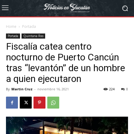
Home
Portada
Portada
Quintana Roo
Fiscalía catea centro
nocturno de Puerto Cancún
tras “levantón” de un hombre
a quien ejecutaron
By
Martin Cruz
-
noviembre 16, 2021
224
0