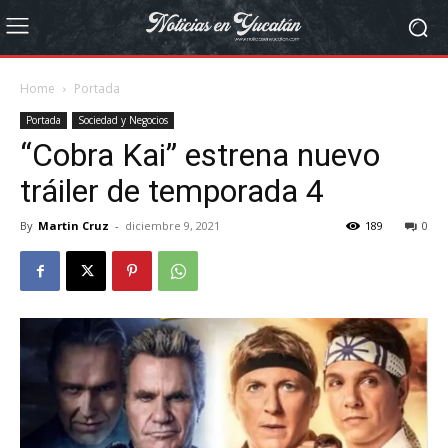
Home
Portada
Portada
Sociedad y Negocios
“Cobra Kai” estrena nuevo
tráiler de temporada 4
By
Martin Cruz
-
diciembre 9, 2021
189
0