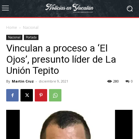
Home
Nacional
Nacional
Portada
Vinculan a proceso a ‘El
Ojos’, presunto líder de La
Unión Tepito
By
Martin Cruz
-
diciembre 9, 2021
280
0