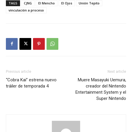
TAGS
CJNG
El Mencho
El Ojos
Unión Tepito
vinculación a proceso
Previous article
Next article
“Cobra Kai” estrena nuevo
Muere Masayuki Uemura,
tráiler de temporada 4
creador del Nintendo
Entertainment System y el
Super Nintendo