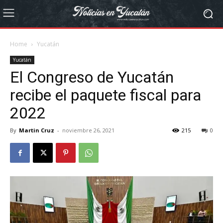
Home
Yucatán
Yucatán
El Congreso de Yucatán
recibe el paquete fiscal para
2022
By
Martin Cruz
-
noviembre 26, 2021
215
0