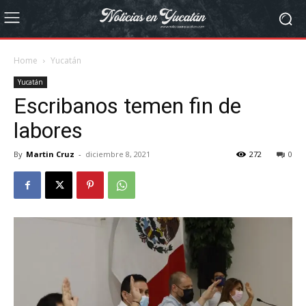
Home
Yucatán
Yucatán
Escribanos temen fin de
labores
By
Martin Cruz
-
diciembre 8, 2021
272
0