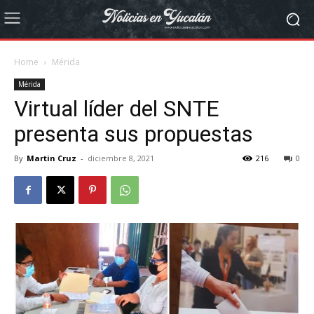
Home
Mérida
Mérida
Virtual líder del SNTE
presenta sus propuestas
By
Martin Cruz
-
diciembre 8, 2021
216
0