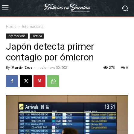
Home
Internacional
Internacional
Portada
Japón detecta primer
contagio por ómicron
By
Martin Cruz
-
noviembre 30, 2021
276
0