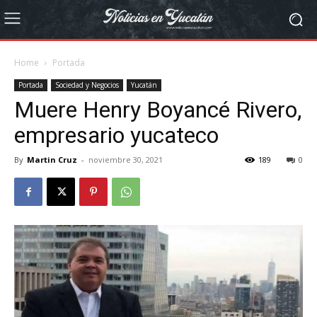
Home
Portada
Portada
Sociedad y Negocios
Yucatán
Muere Henry Boyancé Rivero,
empresario yucateco
By
Martin Cruz
-
noviembre 30, 2021
189
0